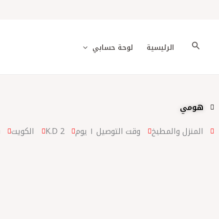
خطي
لى
لمحتوى
البحث
الرئيسية
لوحة حسابي
هومي
المنزل والمطبخ
وقت التوصيل ١ يوم
2 K.D
الكويت
س