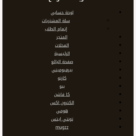
لوحة حسابي
سلة المشتريات
إتمام الطلب
المتجر
المحلات
الرئيسية
صفحة البائع
بيرفيوميني
كارتو
بيو
كا فاشن
الكترون اكس
هومي
تونتي ايتس
mugzz