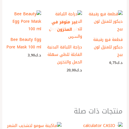
غير متوفر في
المخزون
قطعة فرو رقيقة
Bee Beauty Egg
ديكور للمنزل لون
دراجة اللياقة البدنية
Pore Mask 100 ml
بيج
القابلة للطي سهلة
د.ك
3٫90
الحمل والتخزين
د.ك
6٫75
د.ك
20٫00
منتجات ذات صلة