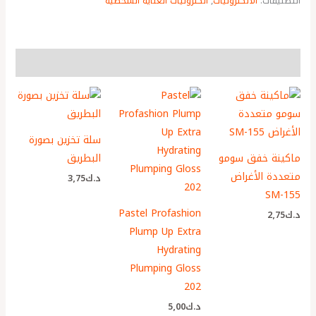
التصنيفات:
الالكترونيات
,
الكترونيات العناية الشخصية
More Products
سلة تخزين بصورة
ماكينة خفق سومو
البطريق
متعددة الأغراض
د.ك
3٫75
SM-155
Pastel Profashion
د.ك
2٫75
Plump Up Extra
Hydrating
Plumping Gloss
202
د.ك
5٫00