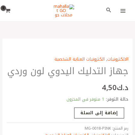
خطي
اختر
البحث
لى
لغة
لمحتوى
كمية
جهاز
الالكترونيات
,
الكترونيات العناية الشخصية
التدليك
جهاز التدليك اليدوي لون وردي
اليدوي
لون
وردي
د.ك
4٫50
حالة التوفر:
1 متوفر في المخزون
إضافة إلى السلة
رمز المنتج:
MG-0018-PINK