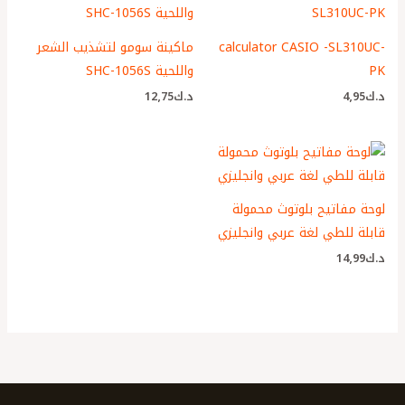
calculator CASIO -SL310UC-
ماكينة سومو لتشذيب الشعر
PK
واللحية SHC-1056S
د.ك
4٫95
د.ك
12٫75
لوحة مفاتيح بلوتوث محمولة
قابلة للطي لغة عربي وانجليزي
د.ك
14٫99