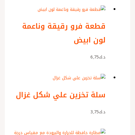
قطعة فرو رقيقة وناعمة
لون ابيض
د.ك
6٫75
سلة تخزين علي شكل غزال
د.ك
3٫75