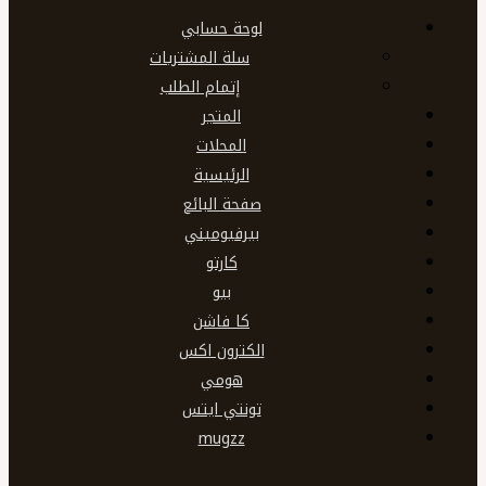
لوحة حسابي
سلة المشتريات
إتمام الطلب
المتجر
المحلات
الرئيسية
صفحة البائع
بيرفيوميني
كارتو
بيو
كا فاشن
الكترون اكس
هومي
تونتي ايتس
mugzz