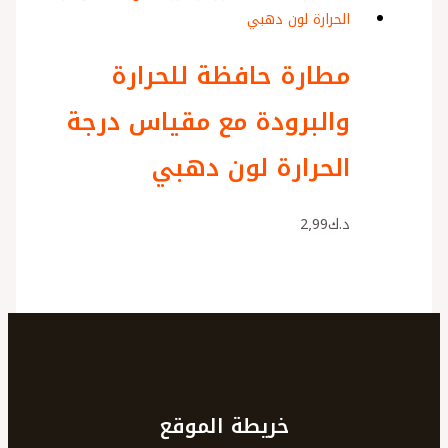
مطارة حافظة للحرارة
والبرودة مع مقياس درجة
الحرارة لون دهبي
د.ك
2٫99
خريطة الموقع