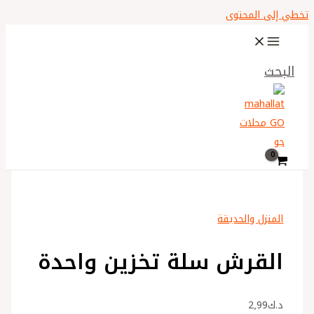
تخطي إلى المحتوى
البحث
المنزل والحديقة
القرش سلة تخزين واحدة
د.ك
2٫99