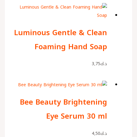
Luminous Gentle & Clean
Foaming Hand Soap
د.ك
3٫75
Bee Beauty Brightening
Eye Serum 30 ml
د.ك
4٫50