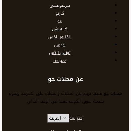
بيرفيوميني
كارتو
بيو
كا فاشن
الكترون اكس
هومي
تونتي ايتس
mugzz
عن محلات جو
محلات جو
منصة تربط بين المحلات والعملاء على الانترنت، ونقوم
بخدمة سوق الكويت فقط في الوقت الحالي
اختر لغة