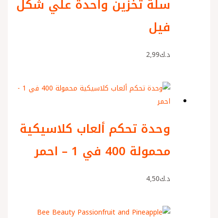
سلة تخزين واحدة علي شكل
فيل
د.ك
2٫99
وحدة تحكم ألعاب كلاسيكية
محمولة 400 في 1 – احمر
د.ك
4٫50