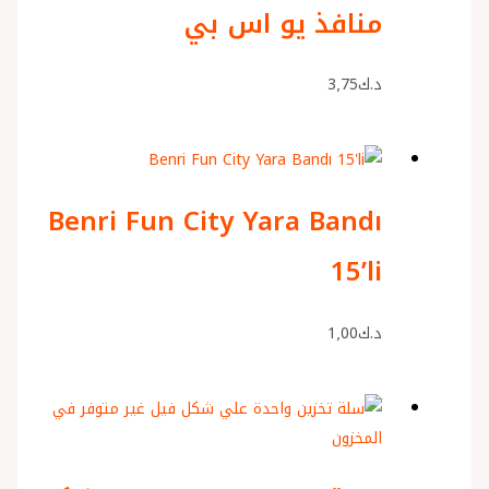
منافذ يو اس بي
د.ك
3٫75
Benri Fun City Yara Bandı
15’li
د.ك
1٫00
غير متوفر في
المخزون