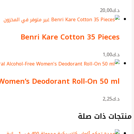
د.ك
20٫00
غير متوفر في المخزون
Benri Kare Cotton 35 Pieces
د.ك
1٫00
 Women’s Deodorant Roll-On 50 ml
د.ك
2٫25
منتجات ذات صلة