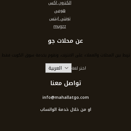
الكترون اكس
هومي
تونتي ايتس
mugzz
عن محلات جو
ربط بين المحلات والعملاء على الانترنت، ونقوم بخدمة سوق الكويت فقط 
اختر لغة
تواصل معنا
info@mahallatgo.com
او من خلال خدمة الواتساب