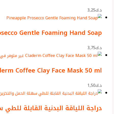
د.ك
3٫25
osecco Gentle Foaming Hand Soap
د.ك
3٫75
غير متوفر في 
derm Coffee Clay Face Mask 50 ml
د.ك
1٫50
دراجة اللياقة البدنية القابلة للطي 