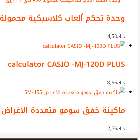
وحدة تحكم ألعاب كلاسيكية محمولة 400 في 1 – ازر
د.ك
4٫50
calculator CASIO -MJ-120D PLUS
د.ك
8٫55
ماكينة خفق سومو متعددة الأغراض SM-155
د.ك
2٫75