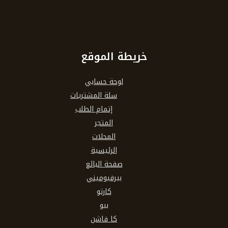
خريطة الموقع
لوحة حسابي
سلة المشتريات
إتمام الطلب
المتجر
المحلات
الرئيسية
صفحة البائع
بيرفيوميني
كارتو
بيو
كا فاشن