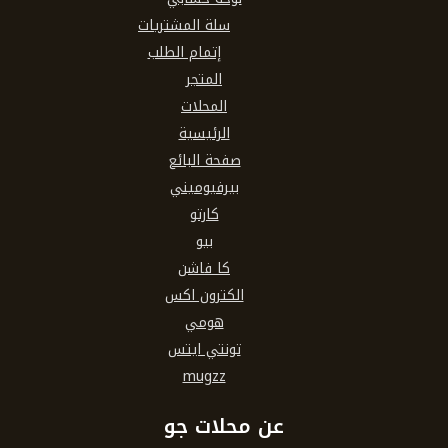
سلة المشتريات
إتمام الطلب
المتجر
المحلات
الرئيسية
صفحة البائع
بيرفيوميني
كارتو
بيو
كا فاشن
الكترون اكس
هومي
تونتي ايتس
mugzz
عن محلات جو