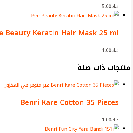
د.ك
5٫00
e Beauty Keratin Hair Mask 25 ml
د.ك
1٫00
منتجات ذات صلة
غير متوفر في المخزون
Benri Kare Cotton 35 Pieces
د.ك
1٫00