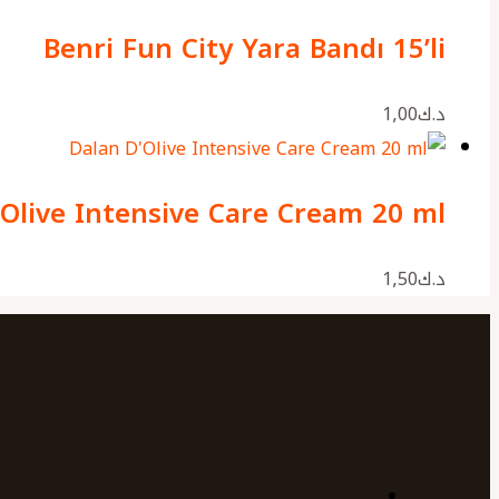
Benri Fun City Yara Bandı 15’li
د.ك
1٫00
’Olive Intensive Care Cream 20 ml
د.ك
1٫50