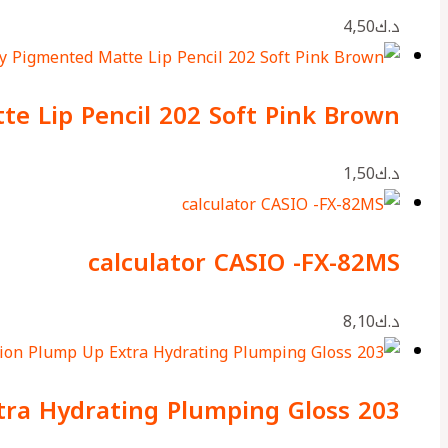
د.ك
4٫50
e Lip Pencil 202 Soft Pink Brown
د.ك
1٫50
calculator CASIO -FX-82MS
د.ك
8٫10
tra Hydrating Plumping Gloss 203