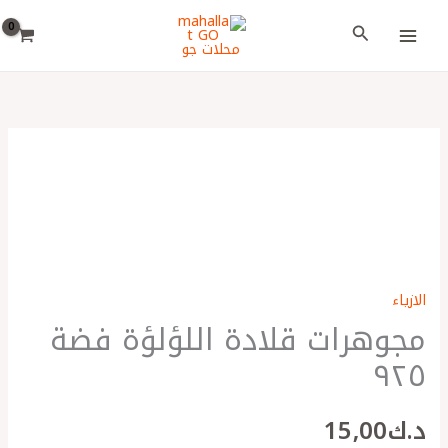
خطي
اختر
البحث
لى
لغة
لمحتوى
كمية
مجوهرات
قلادة
اللؤلؤة
فضة
٩٢٥
الازياء
مجوهرات قلادة اللؤلؤة فضة
٩٢٥
د.ك
15٫00