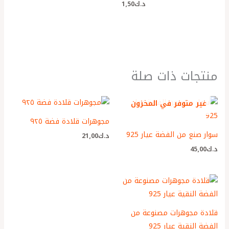
د.ك
1٫50
منتجات ذات صلة
غير متوفر في المخزون
مجوهرات قلادة فضة ٩٢٥
سوار صنع من الفضة عيار 925
د.ك
21٫00
د.ك
45٫00
قلادة مجوهرات مصنوعة من
الفضة النقية عيار 925