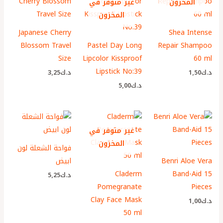
المخزون
غير متوفر في
المخزون
Japanese Cherry
Shea Intense
Blossom Travel
Pastel Day Long
Repair Shampoo
Size
Lipcolor Kissproof
60 ml
Lipstick No:39
د.ك
1٫50
د.ك
3٫25
د.ك
5٫00
غير متوفر في
المخزون
فواحة الشعلة لون
Benri Aloe Vera
ابيض
Claderm
Band-Aid 15
د.ك
5٫25
Pomegranate
Pieces
Clay Face Mask
د.ك
1٫00
50 ml