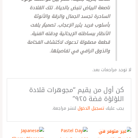
ناصعة البياض تنبض بالحياة. تلك القلادة
الساحرة تجسد الجمال والرقة والأنوثة
بأسلوب فريد يثير الإعجاب. تصميمٌ يلفت
الأنظار ببساطته الإيحائية ودقته الفنية.
قطعة مصقولة تدعوك لاكتشاف الفخامة
والذوق الرافي في تفاصيلها.
لا توجد مراجعات بعد.
كن أول من يقيم “مجوهرات قلادة
اللؤلؤة فضة ٩٢٥”
يجب عليك
تسجيل الدخول
لنشر مراجعة.
غير متوفر في