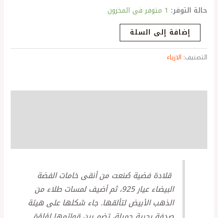
حالة التوفر:
1 متوفر في المخزون
إضافة إلى السلة
التصنيف:
الازياء
الوصف
مراجعات (0)
More Products
قلادة فضية صُنعت من أنقى خامات الفضة
البيضاء عيار 925، ثم أضيف لمسات طلاء من
الذهب الأبيض لتألقها. جاء شكلها على هيئة
صدفة بحرية جميلة، تضم بين قوائمها لؤلؤة