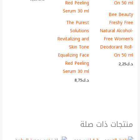
Bee Beauty
The Purest
Freshy Free
Solutions
Natural Alcohol-
Revitalizing and
Free Women’s
Skin Tone
Deodorant Roll-
Equalizing Face
On 50 ml
Red Peeling
د.ك
2٫25
Serum 30 ml
د.ك
8٫75
منتجات ذات صلة