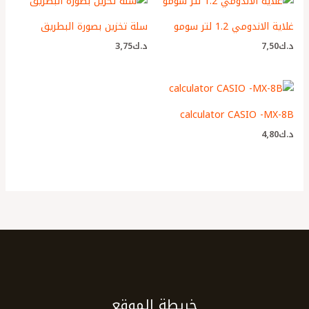
غلاية الاندومي 1.2 لتر سومو
سلة تخزين بصورة البطريق
د.ك
7٫50
د.ك
3٫75
calculator CASIO -MX-8B
د.ك
4٫80
خريطة الموقع