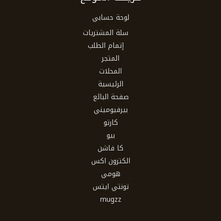
لوحة حسابي
سلة المشتريات
إتمام الطلب
المتجر
المحلات
الرئيسية
صفحة البائع
بيرفيوميني
كارتو
بيو
كا فاشن
الكترون اكس
هومي
تونتي ايتس
mugzz