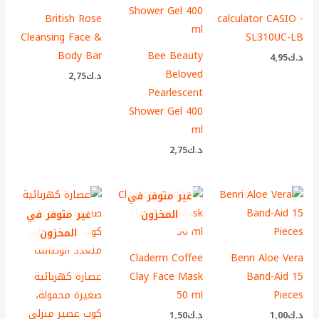
British Rose
calculator CASIO -
Cleansing Face &
SL310UC-LB
Body Bar
Bee Beauty
د.ك
4٫95
Beloved
د.ك
2٫75
Pearlescent
Shower Gel 400
ml
د.ك
2٫75
غير متوفر في
المخزون
غير متوفر في
المخزون
Claderm Coffee
Benri Aloe Vera
Band-Aid 15
Clay Face Mask
عصارة كهربائية
Pieces
50 ml
صغيرة محمولة،
كوب عصير منزلي
د.ك
1٫00
د.ك
1٫50