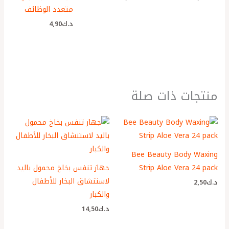
متعدد الوظائف
د.ك
4٫90
منتجات ذات صلة
Bee Beauty Body Waxing
Strip Aloe Vera 24 pack
جهاز تنفس بخاخ محمول باليد
لاستنشاق البخار للأطفال
د.ك
2٫50
والكبار
د.ك
14٫50