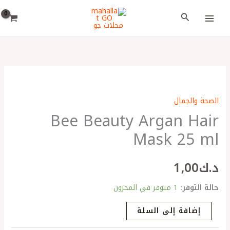
خطي
اختر
البحث
لى
لغة
لمحتوى
كمية
Bee
الصحة والجمال
Beauty
Bee Beauty Argan Hair
Argan
Hair
Mask 25 ml
Mask
25
د.ك
1٫00
ml
حالة التوفر:
1 متوفر في المخزون
إضافة إلى السلة