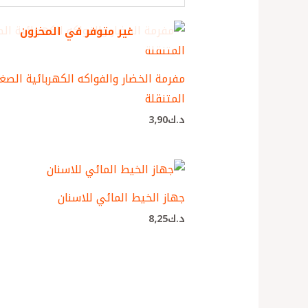
غير متوفر في المخزون
مفرمة الخضار والفواكه الكهربائية الصغ
المتنقلة
د.ك
3٫90
جهاز الخيط المائي للاسنان
د.ك
8٫25