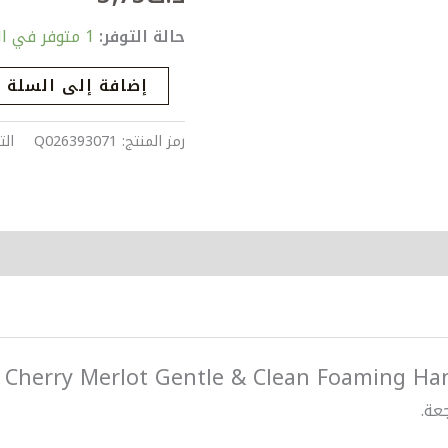
&
حالة التوفر:
1 متوفر في المخزون
Clean
Foaming
إضافة إلى السلة
Hand
Soap
رمز المنتج:
Q026393071
ال
عة.