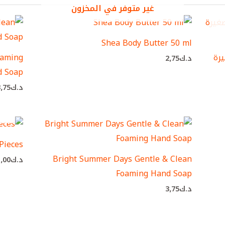
غير متوفر في المخزون
Shea Body Butter 50 ml
يرة
oaming
د.ك
2٫75
d Soap
د.ك
3٫75
Pieces
Bright Summer Days Gentle & Clean
د.ك
1٫00
Foaming Hand Soap
د.ك
3٫75