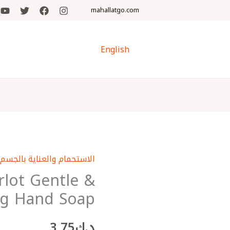
mahallatgo.com
English
الاستحمام والعناية بالجسم
كمية
rlot Gentle &
Black
Cherry
ng Hand Soap
Merlot
Gentle
د.ك
3٫75