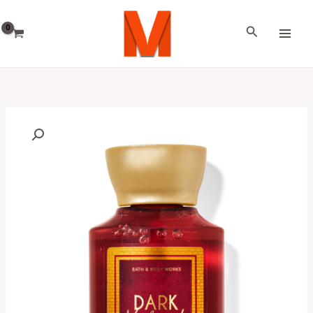
خطي
اختر
لى
لغة
البحث
لمحتوى
كمية
Dark
Velvet
Oud
Travel
Size
Shower
Gel