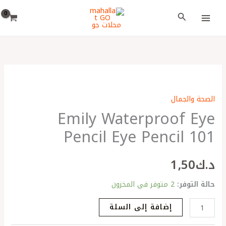
خطي
اختر
البحث
لى
لغة
لمحتوى
كمية
Emily
الصحة والجمال
Waterproof
Emily Waterproof Eye
Eye
Pencil
Pencil Eye Pencil 101
Eye
Pencil
د.ك
1٫50
101
حالة التوفر:
2 متوفر في المخزون
إضافة إلى السلة