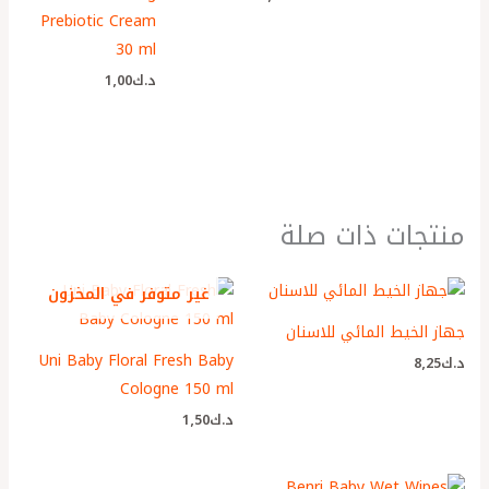
Prebiotic Cream
30 ml
د.ك
1٫00
منتجات ذات صلة
غير متوفر في المخزون
جهاز الخيط المائي للاسنان
Uni Baby Floral Fresh Baby
د.ك
8٫25
Cologne 150 ml
د.ك
1٫50