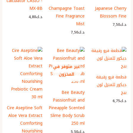
calculator CASIO -
MX-8B
Champagne Toast
Japanese Cherry
Fine Fragrance
Blossom Fine
د.ك
4٫80
Mist
د.ك
7٫50
د.ك
7٫50
غير متوفر في
المخزون
قطعة فرو رقيقة
ديكور للمنزل لون
بيج
Bee Beauty
Passionfruit and
د.ك
6٫75
Cire Aseptine Soft
Pineapple Scented
Aloe Vera Extract
Slime Body Scrub
Comforting
250 ml
Nourishing
د.ك
5٫50