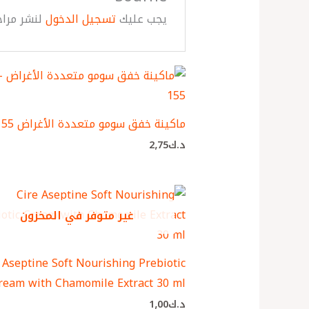
يجب عليك
تسجيل الدخول
لنشر مراج
ماكينة خفق سومو متعددة الأغراض SM-155
د.ك
2٫75
غير متوفر في المخزون
 Aseptine Soft Nourishing Prebiotic
ream with Chamomile Extract 30 ml
د.ك
1٫00