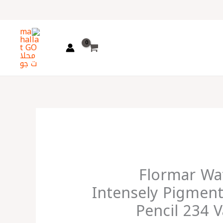
اختر
لغة
Flormar Wa
Intensely Pigment
Pencil 234 V