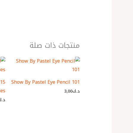
منتجات ذات صلة
 15
Show By Pastel Eye Pencil 101
ces
د.ك
3٫00
د.ك