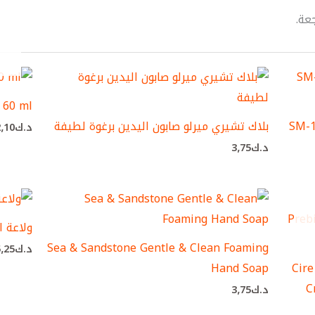
عة.
d 60 ml
بلاك تشيري ميرلو صابون اليدين برغوة لطيفة
د.ك
2٫10
د.ك
3٫75
ولاعة ا
Sea & Sandstone Gentle & Clean Foaming
د.ك
5٫25
Hand Soap
Cire
C
د.ك
3٫75