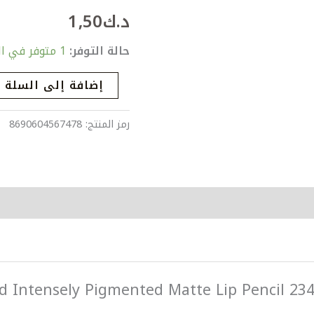
Pigmented
د.ك
1٫50
Matte
Lip
حالة التوفر:
1 متوفر في المخزون
Pencil
إضافة إلى السلة
234
Vanilla
رمز المنتج:
8690604567478
Souffle
 يقيم “nsely Pigmented Matte Lip Pencil 234 Vanilla