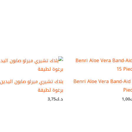
Benri Aloe Vera Band-Aid
بلاك تشيري ميرلو صابون اليدين
Pie
برغوة لطيفة
1٫00
د.ك
3٫75