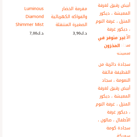
مفرمة الخضار
Luminous
والفواكه الكهربائية
Diamond
الصغيرة المتنقلة
Shimmer Mist
د.ك
3٫90
د.ك
7٫00
غير متوفر في
المخزون
سجادة دائرية من
القطيفة فائقة
النعومة ، سجاد
أبيض رقيق لغرفة
المعيشة ، ديكور
المنزل ، غرفة النوم
، ديكور غرفة
الأطفال ، صالون ،
سجادة كومة
سميكة