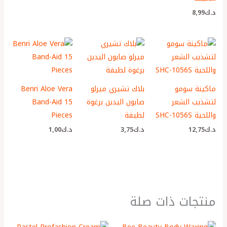
د.ك
8٫99
ماكينة سومو
بلاك تشيري ميرلو
Benri Aloe Vera
لتشذيب الشعر
صابون اليدين برغوة
Band-Aid 15
واللحية SHC-1056S
لطيفة
Pieces
د.ك
12٫75
د.ك
3٫75
د.ك
1٫00
منتجات ذات صلة