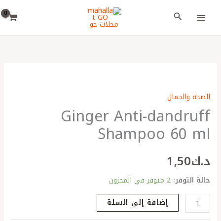
خطي
اختر
البحث
لى
لغة
لمحتوى
كمية
Ginger
الصحة والجمال
Anti-
Ginger Anti-dandruff
dandruff
Shampoo
Shampoo 60 ml
60
ml
د.ك
1٫50
حالة التوفر:
2 متوفر في المخزون
إضافة إلى السلة