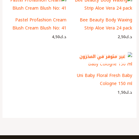
Pastel Profashion Cream
Bee Beauty Body Waxing
Blush Cream Blush No: 41
Strip Aloe Vera 24 pack
د.ك
2٫50
د.ك
4٫50
غير متوفر في المخزون
Uni Baby Floral Fresh Baby
Cologne 150 ml
د.ك
1٫50