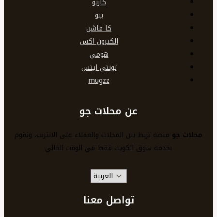
كارتو
بيو
كا فاشن
الكترون اكس
هومي
تونتي ايتس
mugzz
عن محلات جو
محلات جو
منصة تربط بين المحلات والعملاء على الانترنت، ونقوم
بخدمة سوق الكويت فقط في الوقت الحالي
تواصل معنا