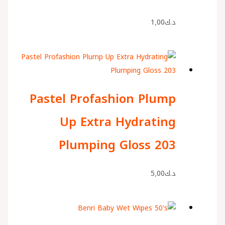
د.ك
1٫00
Pastel Profashion Plump
Up Extra Hydrating
Plumping Gloss 203
د.ك
5٫00