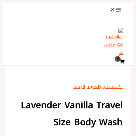
تخطي
كمية
اختر
إلى
Lavender
لغة
المحتوى
Vanilla
البحث
Travel
Size
Body
Wash
الاستحمام والعناية بالجسم
Lavender Vanilla Travel
Size Body Wash