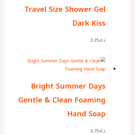
Travel Size Shower Gel
Dark Kiss
د.ك
3٫25
Bright Summer Days
Gentle & Clean Foaming
Hand Soap
د.ك
3٫75