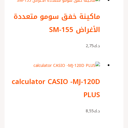
ماكينة خفق سومو متعددة
الأغراض SM-155
د.ك
2٫75
calculator CASIO -MJ-120D
PLUS
د.ك
8٫55