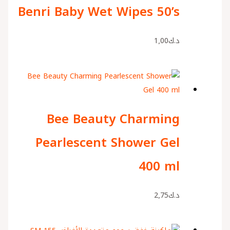
Benri Baby Wet Wipes 50’s
د.ك
1٫00
Bee Beauty Charming
Pearlescent Shower Gel
400 ml
د.ك
2٫75