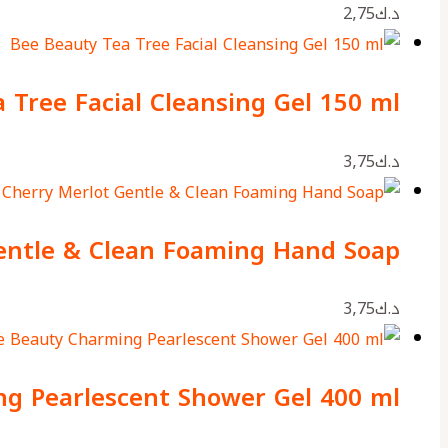
د.ك
2٫75
 Tree Facial Cleansing Gel 150 ml
د.ك
3٫75
Gentle & Clean Foaming Hand Soap
د.ك
3٫75
g Pearlescent Shower Gel 400 ml