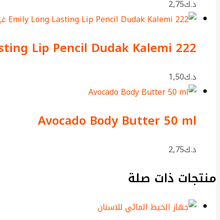
د.ك
2٫75
غي
sting Lip Pencil Dudak Kalemi 222
د.ك
1٫50
Avocado Body Butter 50 ml
د.ك
2٫75
منتجات ذات صلة