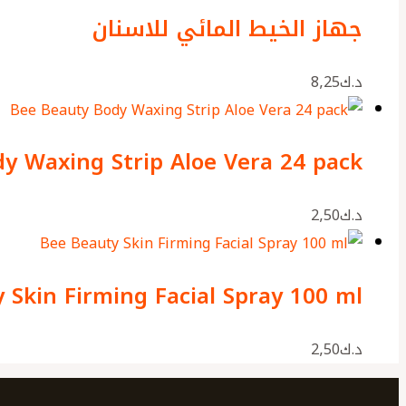
جهاز الخيط المائي للاسنان
د.ك
8٫25
y Waxing Strip Aloe Vera 24 pack
د.ك
2٫50
 Skin Firming Facial Spray 100 ml
د.ك
2٫50