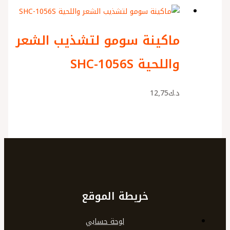
ماكينة سومو لتشذيب الشعر
واللحية SHC-1056S
د.ك
12٫75
خريطة الموقع
لوحة حسابي