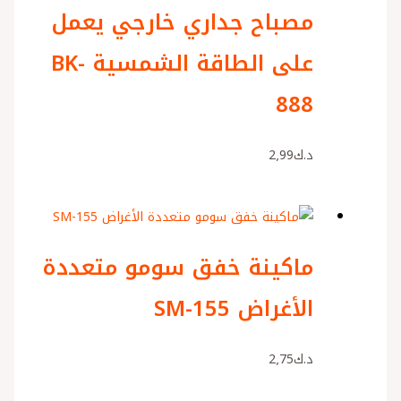
مصباح جداري خارجي يعمل
على الطاقة الشمسية BK-
888
د.ك
2٫99
ماكينة خفق سومو متعددة
الأغراض SM-155
د.ك
2٫75