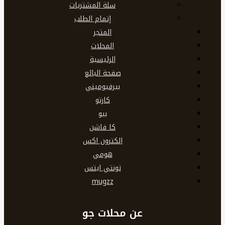
سلة المشتريات
إتمام الطلب
المتجر
المحلات
الرئيسية
صفحة البائع
بيرفيوميني
كارتو
بيو
كا فاشن
الكترون اكس
هومي
تونتي ايتس
mugzz
عن محلات جو