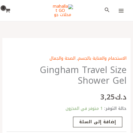
خطي
اختر
البحث
لى
لغة
لمحتوى
كمية
Gingham
الاستحمام والعناية بالجسم
,
الصحة والجمال
Travel
Gingham Travel Size
Size
Shower
Shower Gel
Gel
د.ك
3٫25
حالة التوفر:
1 متوفر في المخزون
إضافة إلى السلة