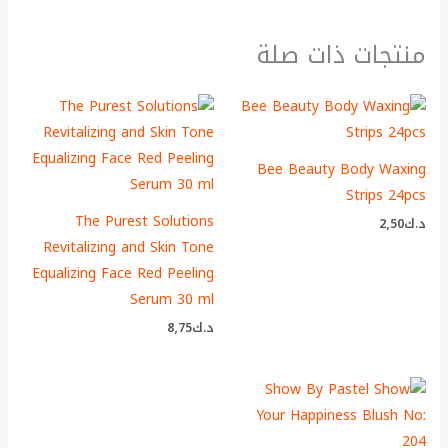
منتجات ذات صلة
Bee Beauty Body Waxing
Strips 24pcs
The Purest Solutions
د.ك
2٫50
Revitalizing and Skin Tone
Equalizing Face Red Peeling
Serum 30 ml
د.ك
8٫75