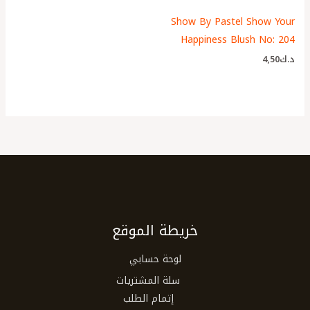
Show By Pastel Show Your
Happiness Blush No: 204
د.ك
4٫50
خريطة الموقع
لوحة حسابي
سلة المشتريات
إتمام الطلب