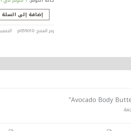
حالة التوفر:
1 متوفر في المخزون
ml
إضافة إلى السلة
رمز المنتج:
p059010
التصني
عة.