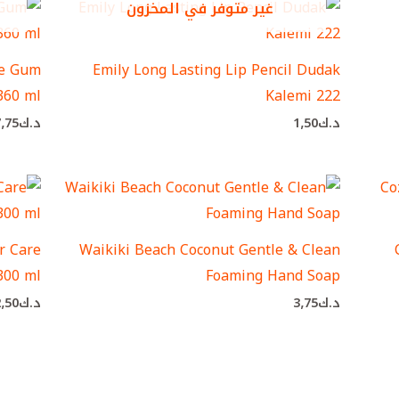
غير متوفر في المخزون
le Gum
Emily Long Lasting Lip Pencil Dudak
360 ml
Kalemi 222
د.ك
1٫50
د.ك
7٫75
r Care
Waikiki Beach Coconut Gentle & Clean
300 ml
Foaming Hand Soap
د.ك
3٫75
د.ك
2٫50