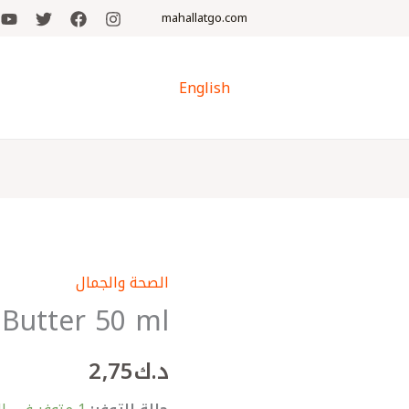
mahallatgo.com
English
الصحة والجمال
كمية
Butter 50 ml
Avocado
Body
د.ك
2٫75
Butter
50