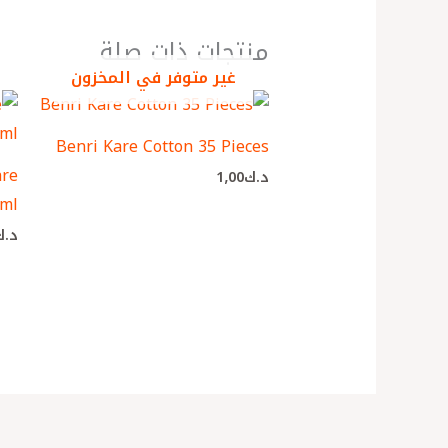
منتجات ذات صلة
غير متوفر في المخزون
Benri Kare Cotton 35 Pieces
are
د.ك
1٫00
 ml
د.ك