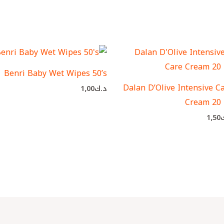
Benri Baby Wet Wipes 50’s
Dalan D’Olive Intensive C
د.ك
1٫00
Cream 20
1٫50