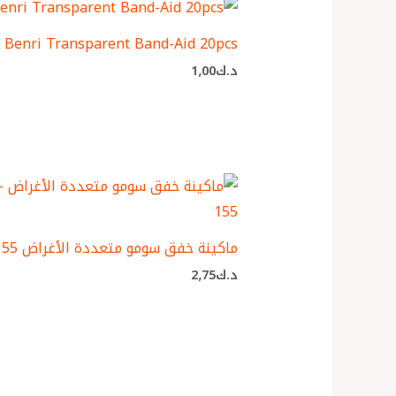
Benri Transparent Band-Aid 20pcs
د.ك
1٫00
ماكينة خفق سومو متعددة الأغراض SM-155
د.ك
2٫75