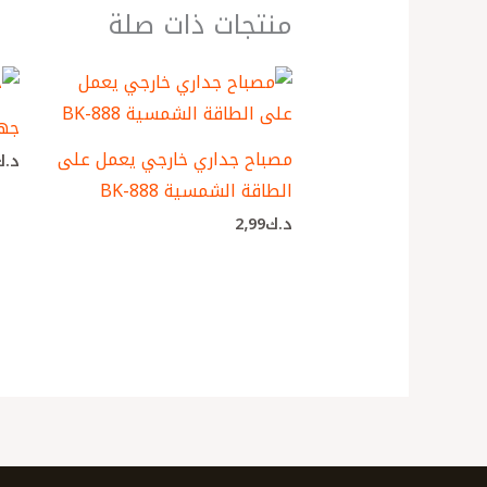
منتجات ذات صلة
جها
مصباح جداري خارجي يعمل على
د.ك
الطاقة الشمسية BK-888
د.ك
2٫99