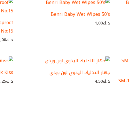
Benri Baby Wet Wipes 50’s
sproof
د.ك
1٫00
k No:15
د.ك
5٫00
جهاز التدليك اليدوي لون وردي
k Kiss
د.ك
4٫50
د.ك
3٫25