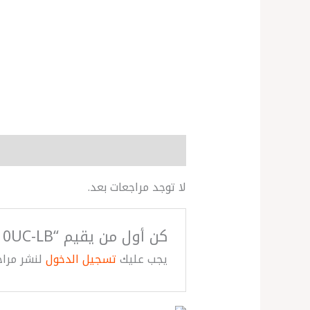
مراجعات (0)
More Products
لا توجد مراجعات بعد.
كن أول من يقيم “calculator CASIO -SL310UC-LB”
يجب عليك
تسجيل الدخول
لنشر مراج