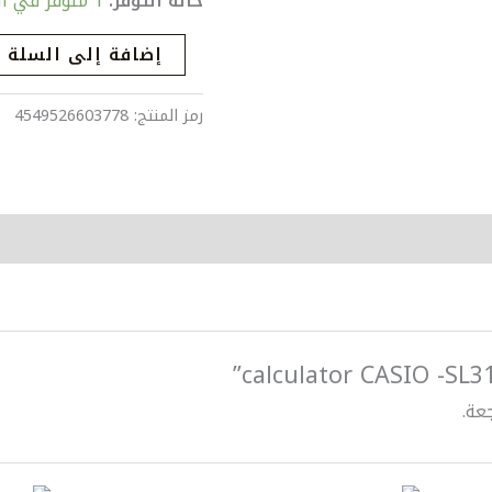
حالة التوفر:
1 متوفر في المخزون
LB
إضافة إلى السلة
رمز المنتج:
4549526603778
عة.