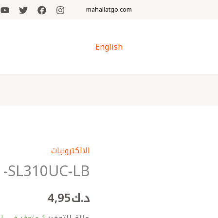
mahallatgo.com
English
الالكترونيات
كمية
O -SL310UC-LB
calculator
CASIO
د.ك
4٫95
-
SL310UC-