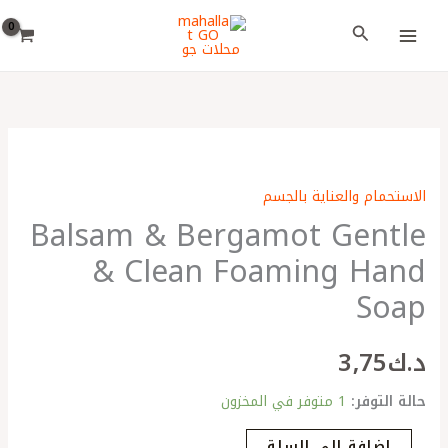
خطي
اختر
البحث
لى
لغة
لمحتوى
كمية
Balsam
الاستحمام والعناية بالجسم
&
Balsam & Bergamot Gentle
Bergamot
Gentle
& Clean Foaming Hand
&
Soap
Clean
Foaming
د.ك
3٫75
Hand
Soap
حالة التوفر:
1 متوفر في المخزون
إضافة إلى السلة