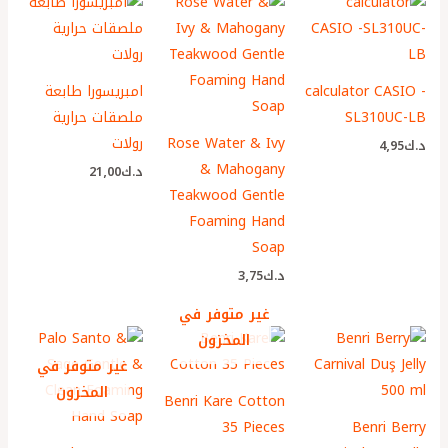
calculator CASIO -
امبريسورا طابعة
SL310UC-LB
ملصقات حرارية
Rose Water & Ivy
رولات
د.ك
4٫95
& Mahogany
د.ك
21٫00
Teakwood Gentle
Foaming Hand
Soap
د.ك
3٫75
غير متوفر في
المخزون
غير متوفر في
المخزون
Benri Kare Cotton
35 Pieces
Benri Berry