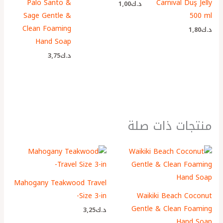
Palo Santo &
Carnival Duş Jelly
د.ك
1٫00
Sage Gentle &
500 ml
Clean Foaming
د.ك
1٫80
Hand Soap
د.ك
3٫75
منتجات ذات صلة
Mahogany Teakwood Travel
Size 3-in-
Waikiki Beach Coconut
Gentle & Clean Foaming
د.ك
3٫25
Hand Soap