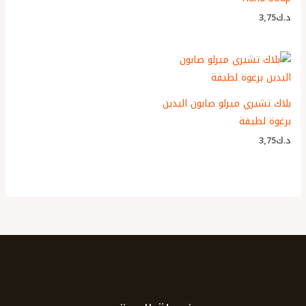
د.ك
3٫75
بلاك تشيري ميرلو صابون اليدين
برغوة لطيفة
د.ك
3٫75