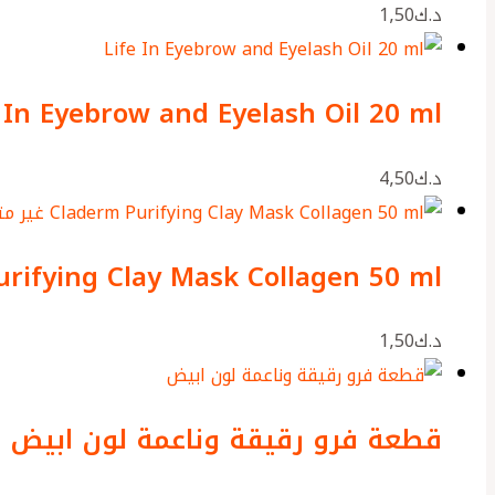
د.ك
1٫50
 In Eyebrow and Eyelash Oil 20 ml
د.ك
4٫50
غير مت
rifying Clay Mask Collagen 50 ml
د.ك
1٫50
قطعة فرو رقيقة وناعمة لون ابيض