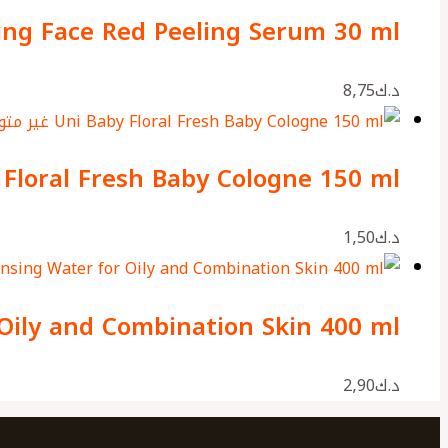
zing Face Red Peeling Serum 30 ml
د.ك
8٫75
غير متو
 Floral Fresh Baby Cologne 150 ml
د.ك
1٫50
Oily and Combination Skin 400 ml
د.ك
2٫90