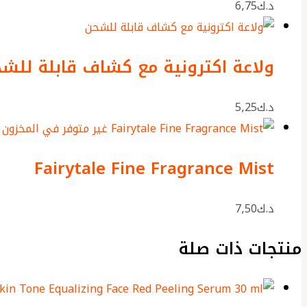
د.ك
6٫75
ولاعة اكترونية مع كشاف قابلة للش
د.ك
5٫25
غير متوفر في المخزون
Fairytale Fine Fragrance Mist
د.ك
7٫50
منتجات ذات صلة