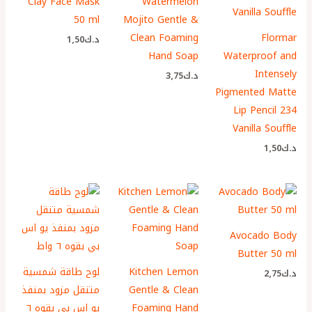
Clay Face Mask
Watermelon
50 ml
Mojito Gentle &
Clean Foaming
Flormar
د.ك
1٫50
Hand Soap
Waterproof and
Intensely
د.ك
3٫75
Pigmented Matte
Lip Pencil 234
Vanilla Souffle
د.ك
1٫50
Avocado Body
Butter 50 ml
Kitchen Lemon
لوح طاقة شمسية
د.ك
2٫75
Gentle & Clean
متنقل مزود بمنفذ
Foaming Hand
يو اس بي بقوه ٦