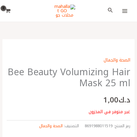
خطي
اختر
البحث
لى
لغة
لمحتوى
الصحة والجمال
Bee Beauty Volumizing Hair
Mask 25 ml
د.ك
1٫00
غير متوفر في المخزون
رمز المنتج:
8691988011519
التصنيف:
الصحة والجمال