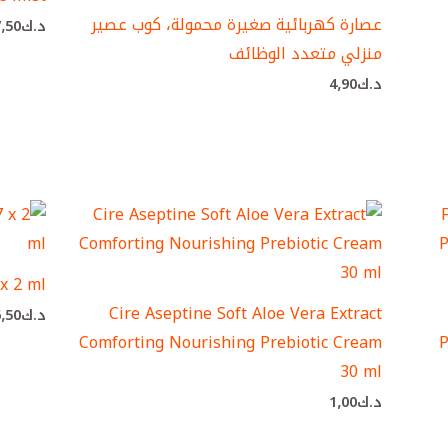
عصارة كهربائية صغيرة محمولة، كوب عصير
د.ك
7٫50
منزلي متعدد الوظائف
د.ك
4٫90
x 2 ml
Cire Aseptine Soft Aloe Vera Extract
د.ك
6٫50
Comforting Nourishing Prebiotic Cream
P
30 ml
د.ك
1٫00