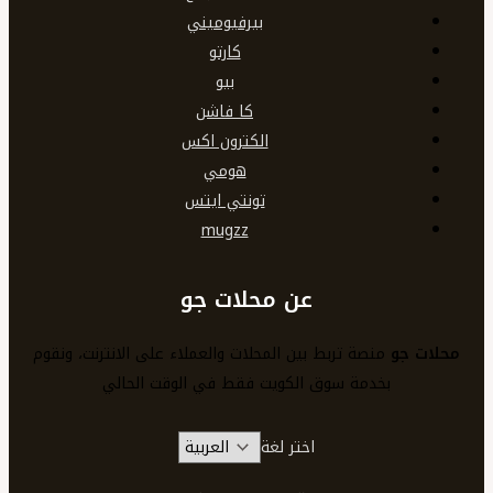
بيرفيوميني
كارتو
بيو
كا فاشن
الكترون اكس
هومي
تونتي ايتس
mugzz
عن محلات جو
محلات جو
منصة تربط بين المحلات والعملاء على الانترنت، ونقوم
بخدمة سوق الكويت فقط في الوقت الحالي
اختر لغة