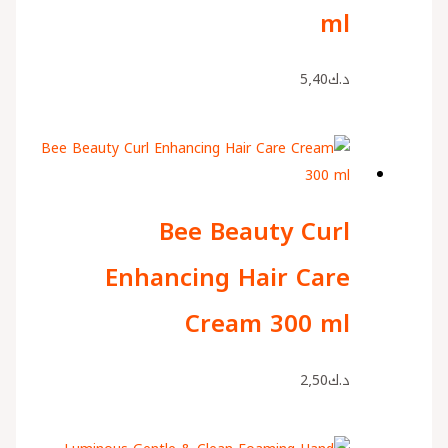
ml
د.ك
5٫40
Bee Beauty Curl
Enhancing Hair Care
Cream 300 ml
د.ك
2٫50