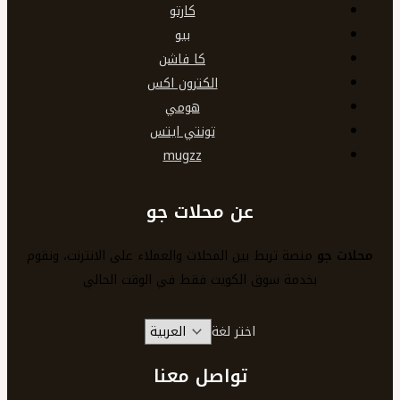
كارتو
بيو
كا فاشن
الكترون اكس
هومي
تونتي ايتس
mugzz
عن محلات جو
محلات جو
منصة تربط بين المحلات والعملاء على الانترنت، ونقوم
بخدمة سوق الكويت فقط في الوقت الحالي
اختر لغة
تواصل معنا