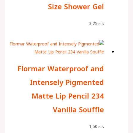
Size Shower Gel
د.ك
3٫25
Flormar Waterproof and
Intensely Pigmented
Matte Lip Pencil 234
Vanilla Souffle
د.ك
1٫50