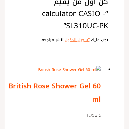
كن أول من يقيم
“calculator CASIO -
SL310UC-PK”
يجب عليك
تسجيل الدخول
لنشر مراجعة.
British Rose Shower Gel 60
ml
د.ك
1٫75