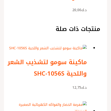
د.ك
20٫00
منتجات ذات صلة
ماكينة سومو لتشذيب الشعر
واللحية SHC-1056S
د.ك
12٫75