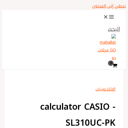
تخطي إلى المحتوى
البحث
الالكترونيات
calculator CASIO -
SL310UC-PK