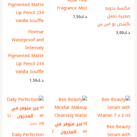
Rose Fine
مكنسة يدويه
Fragrance Mist
صغيرة تعمل
د.ك
7٫50
بالشحن يو اس بي
Flormar
د.ك
3٫00
Waterproof and
Intensely
Pigmented Matte
Lip Pencil 234
Vanilla Souffle
د.ك
1٫50
غير متوفر في
المخزون
غير متوفر في
Bee Beauty
المخزون
Daily Perfection
Serum with