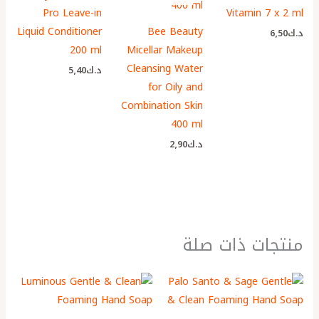
Pro Leave-in
Vitamin 7 x 2 ml
Liquid Conditioner
Bee Beauty
د.ك
6٫50
200 ml
Micellar Makeup
Cleansing Water
د.ك
5٫40
for Oily and
Combination Skin
400 ml
د.ك
2٫90
منتجات ذات صلة