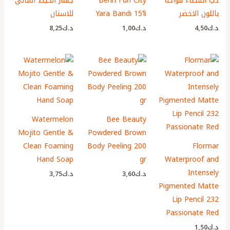
دب الفضاء فواحة
Benri Fun City
جهاز الخيط المائي
باللون الاخضر
Yara Bandı 15’li
للاسنان
د.ك
4٫50
د.ك
1٫00
د.ك
8٫25
Watermelon
Bee Beauty
Mojito Gentle &
Powdered Brown
Clean Foaming
Body Peeling 200
Flormar
Hand Soap
gr
Waterproof and
Intensely
د.ك
3٫60
د.ك
3٫75
Pigmented Matte
Lip Pencil 232
Passionate Red
د.ك
1٫50