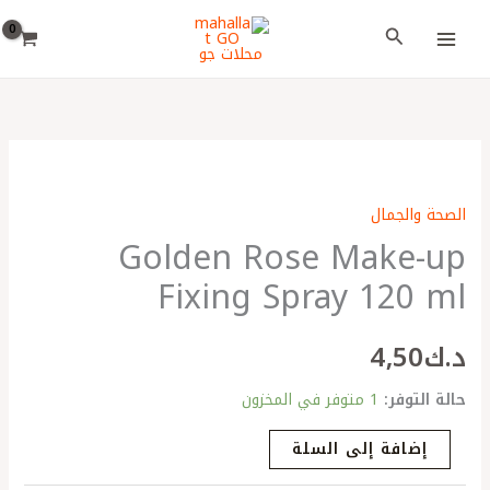
خطي
اختر
البحث
لى
لغة
لمحتوى
كمية
Golden
الصحة والجمال
Rose
Golden Rose Make-up
Make-
up
Fixing Spray 120 ml
Fixing
Spray
د.ك
4٫50
120
ml
حالة التوفر:
1 متوفر في المخزون
إضافة إلى السلة