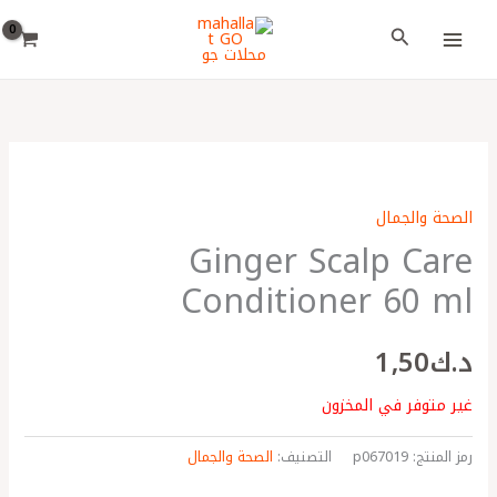
خطي
اختر
البحث
لى
لغة
لمحتوى
الصحة والجمال
Ginger Scalp Care
Conditioner 60 ml
د.ك
1٫50
غير متوفر في المخزون
رمز المنتج:
p067019
التصنيف:
الصحة والجمال