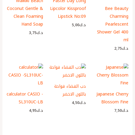
Waikiki Beach
Pastel Day Long
Coconut Gentle &
Lipcolor Kissproof
Bee Beauty
Clean Foaming
Lipstick No:09
Charming
Hand Soap
Pearlescent
د.ك
5٫00
Shower Gel 400
د.ك
3٫75
ml
د.ك
2٫75
دب الفضاء فواحة
Japanese Cherry
باللون الاخضر
calculator CASIO -
SL310UC-LB
Blossom Fine
د.ك
4٫50
د.ك
7٫50
د.ك
4٫95