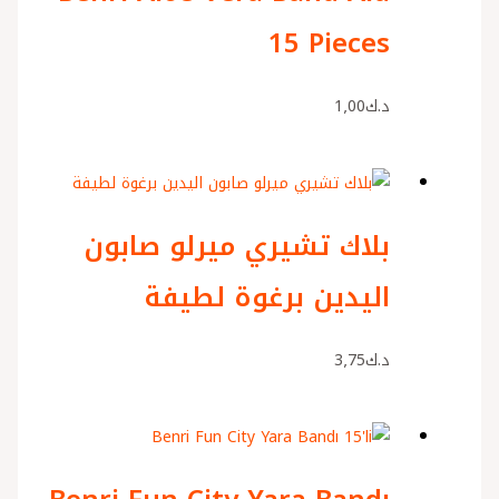
15 Pieces
د.ك
1٫00
بلاك تشيري ميرلو صابون
اليدين برغوة لطيفة
د.ك
3٫75