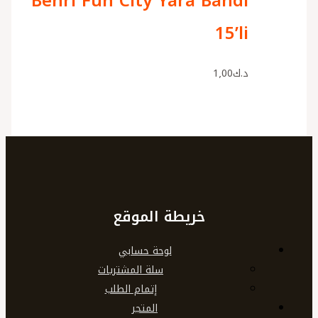
Benri Fun City Yara Bandı
15’li
د.ك
1٫00
خريطة الموقع
لوحة حسابي
سلة المشتريات
إتمام الطلب
المتجر