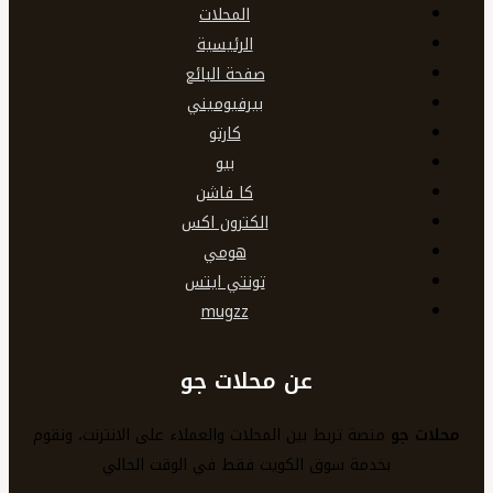
المحلات
الرئيسية
صفحة البائع
بيرفيوميني
كارتو
بيو
كا فاشن
الكترون اكس
هومي
تونتي ايتس
mugzz
عن محلات جو
محلات جو
منصة تربط بين المحلات والعملاء على الانترنت، ونقوم
بخدمة سوق الكويت فقط في الوقت الحالي