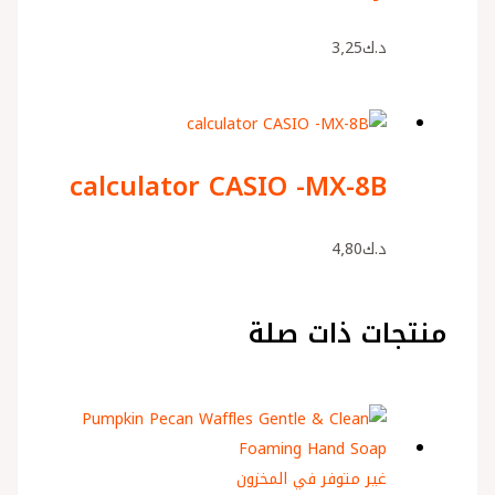
د.ك
3٫25
calculator CASIO -MX-8B
د.ك
4٫80
منتجات ذات صلة
غير متوفر في المخزون