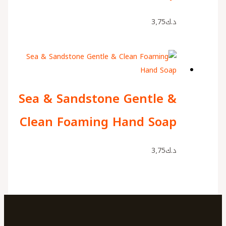
د.ك
3٫75
Sea & Sandstone Gentle &
Clean Foaming Hand Soap
د.ك
3٫75