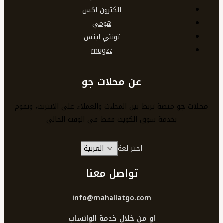
الكترون اكس
هومي
تونتي ايتس
mugzz
عن محلات جو
محلات جو
منصة تربط بين المحلات والعملاء على الانترنت، ونقوم
بخدمة سوق الكويت فقط في الوقت الحالي
اختر لغة
تواصل معنا
info@mahallatgo.com
او من خلال خدمة الواتساب