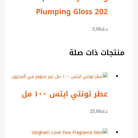
Plumping Gloss 202
د.ك
5٫00
منتجات ذات صلة
غير متوفر في المخزون
عطر تونتي ايتس ١٠٠ مل
د.ك
25٫00