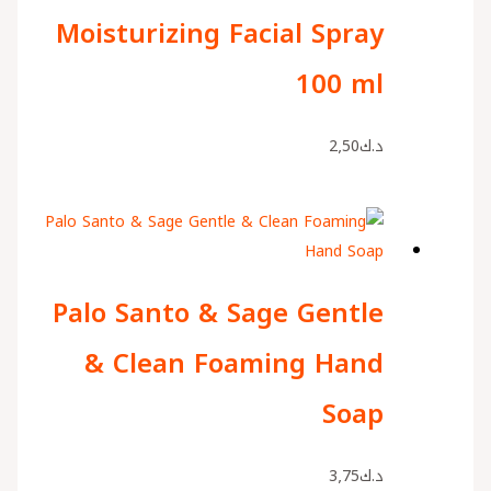
Moisturizing Facial Spray
100 ml
د.ك
2٫50
Palo Santo & Sage Gentle
& Clean Foaming Hand
Soap
د.ك
3٫75