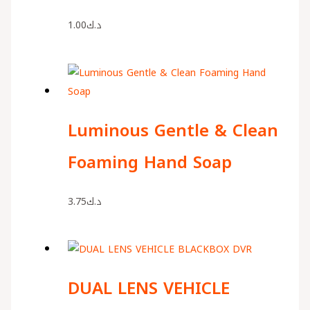
1.00
د.ك
Luminous Gentle & Clean
Foaming Hand Soap
3.75
د.ك
DUAL LENS VEHICLE