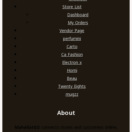
Store List
Dashboard
My Orders
Vendor Page
perfumini
Carto
Ca Fashion
Electron x
Homi
Beau
Twenty Eights
mugzz
About
MahallatGO
connects stores and customers online,