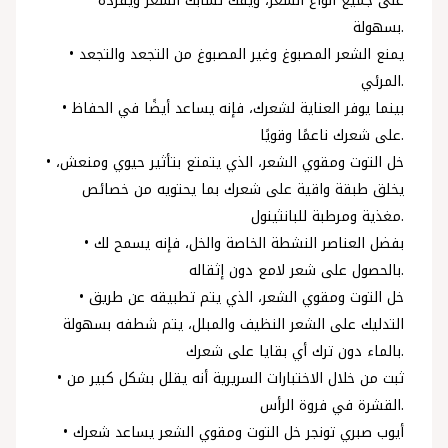
على جميع أنواع الشعر، ويفك تشابك الشعر ويفرده
بسهولة.
• يمنع الشعر المصبوغ وغير المصبوغ من التجعد والتجعد
المرئي.
• بينما يوفر العناية لشعرك، فإنه يساعد أيضًا في الحفاظ
على شعرك ناعمًا وقويًا.
• خل التوت ومقوي الشعر، الذي يتمتع بتأثير حيوي ومنعش،
يخلق طبقة واقية على شعرك بما يحتويه من خصائص
مغذية ومرطبة للبانثينول.
• بفضل العناصر النشطة الخاصة والخل، فإنه يسمح لك
بالحصول على شعر لامع دون إثقاله.
• خل التوت ومقوي الشعر، الذي يتم تطبيقه عن طريق
التدليك على الشعر النظيف والمبلل، يتم شطفه بسهولة
بالماء دون ترك أي بقايا على شعرك.
• ثبت من خلال الاختبارات السريرية أنه يقلل بشكل كبير من
القشرة في فروة الرأس.
• أيوب صبري تونجر خل التوت ومقوي الشعر يساعد شعرك