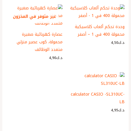
غير متوفر في المخزون
وحدة تحكم ألعاب كلاسيكية
محمولة 400 في 1 – أصفر
عصارة كهربائية صغيرة
محمولة، كوب عصير منزلي
د.ك
4٫50
متعدد الوظائف
د.ك
4٫90
calculator CASIO -SL310UC-
LB
د.ك
4٫95