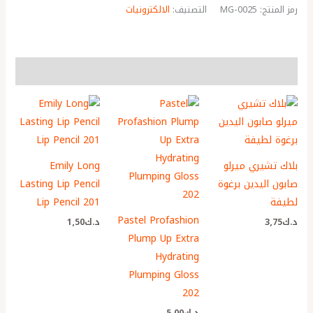
رمز المنتج:
MG-0025
التصنيف:
الالكترونيات
More Products
بلاك تشيري ميرلو
Emily Long
صابون اليدين برغوة
Lasting Lip Pencil
لطيفة
Lip Pencil 201
Pastel Profashion
د.ك
3٫75
د.ك
1٫50
Plump Up Extra
Hydrating
Plumping Gloss
202
د.ك
5٫00