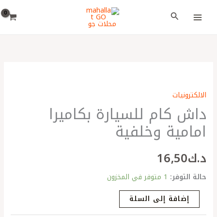
خطي
اختر
البحث
لى
لغة
لمحتوى
كمية
داش
الالكترونيات
كام
داش كام للسيارة بكاميرا
للسيارة
بكاميرا
امامية وخلفية
امامية
وخلفية
د.ك
16٫50
حالة التوفر:
1 متوفر في المخزون
إضافة إلى السلة