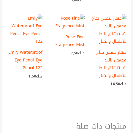
Rose Fine
Fragrance Mist
جهاز تنفس بخاخ
Emily Waterproof
د.ك
7٫50
محمول باليد
Eye Pencil Eye
لاستنشاق البخار
Pencil 122
للأطفال والكبار
د.ك
1٫50
د.ك
14٫50
منتجات ذات صلة