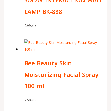
SOLAR INTERACTION WALL
LAMP BK-888
2.99
د.ك
Bee Beauty Skin
Moisturizing Facial Spray
100 ml
2.50
د.ك