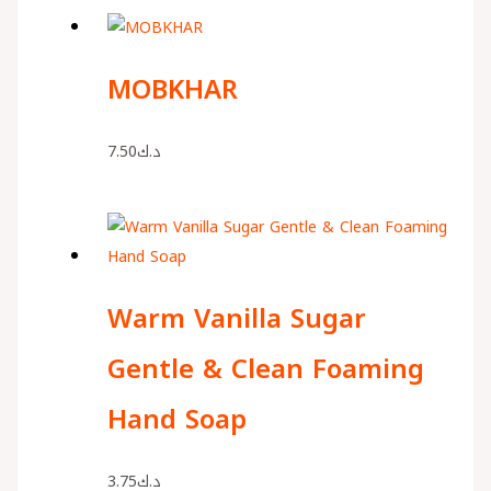
MOBKHAR
7.50
د.ك
Warm Vanilla Sugar
Gentle & Clean Foaming
Hand Soap
3.75
د.ك