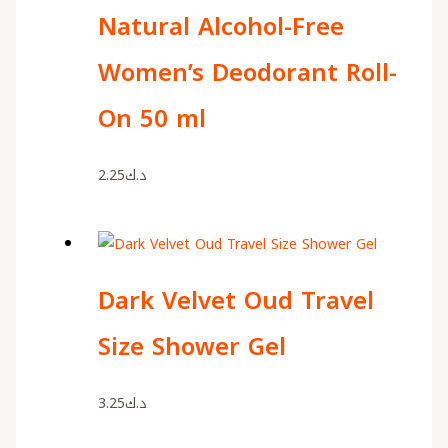
Natural Alcohol-Free
Women’s Deodorant Roll-
On 50 ml
2.25
د.ك
Dark Velvet Oud Travel
Size Shower Gel
3.25
د.ك