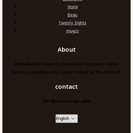
Homi
Beau
Twenty Eights
mugzz
About
MahallatGO
connects stores and customers online,
currently operating only Kuwait market at the moment.
contact
info@mahallatgo.com