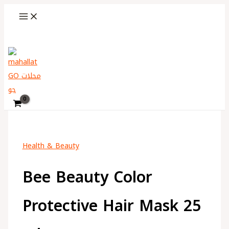
Skip
Bee
Choose
to
Beauty
a
content
Color
language
Search
Protective
Hair
Mask
25
ml
quantity
Health & Beauty
Bee Beauty Color
Protective Hair Mask 25