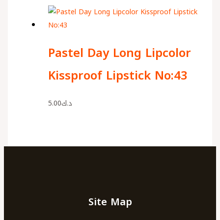
Pastel Day Long Lipcolor
Kissproof Lipstick No:43
5.00
د.ك
Site Map