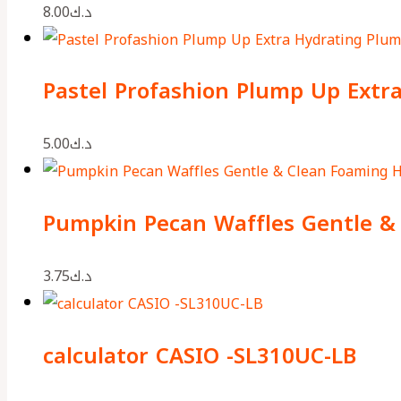
8.00
د.ك
Pastel Profashion Plump Up Extr
5.00
د.ك
Pumpkin Pecan Waffles Gentle &
3.75
د.ك
calculator CASIO -SL310UC-LB