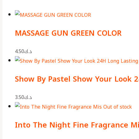
MASSAGE GUN GREEN COLOR
4.50
د.ك
Show By Pastel Show Your Look 
3.50
د.ك
Out of stock
Into The Night Fine Fragrance M