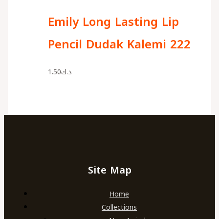
Emily Long Lasting Lip
Pencil Dudak Kalemi 222
1.50
د.ك
Site Map
Home
Collections