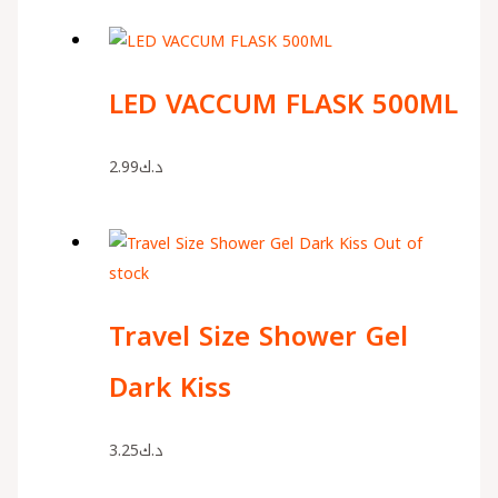
LED VACCUM FLASK 500ML
2.99
د.ك
Out of
stock
Travel Size Shower Gel
Dark Kiss
3.25
د.ك