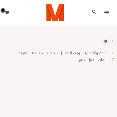
خطي
اختر
لى
لغة
البحث
لمحتوى
بيو
الصحة والجمال
وقت التوصيل ١ يوم
2 K.D
الكويت
ساعات العمل ٢٤س
الصحة والجمال
الكترونيات العناية الشخصية
الاستحمام والعناية بالجسم